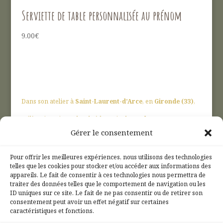
Serviette de table personnalisée au prénom
9.00
€
Dans son atelier à
Saint-Laurent-d’Arce
, en
Gironde (33)
,
Hélène imagine et brode à la main des
cadeaux
Gérer le consentement
personnalisés
pleins de douceur :
broderies sur mesure
,
cadeaux de naissance
, ou
petites attentions pour les
Pour offrir les meilleures expériences, nous utilisons des technologies
telles que les cookies pour stocker et/ou accéder aux informations des
maîtresses et ATSEM
.
appareils. Le fait de consentir à ces technologies nous permettra de
traiter des données telles que le comportement de navigation ou les
Les
Petits Jupons & Cie
, c’est le charme du fait-main, à 30
ID uniques sur ce site. Le fait de ne pas consentir ou de retirer son
consentement peut avoir un effet négatif sur certaines
min de
Bordeaux
et
Libourne
, près de
Saint-André-de-
caractéristiques et fonctions.