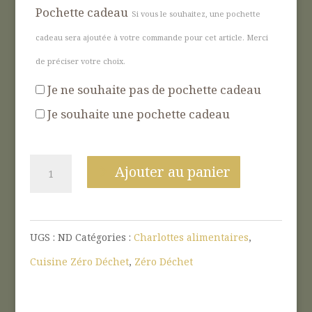
Pochette cadeau
Si vous le souhaitez, une pochette
cadeau sera ajoutée à votre commande pour cet article. Merci
de préciser votre choix.
Je ne souhaite pas de pochette cadeau
Je souhaite une pochette cadeau
quantité
Ajouter au panier
de
Charlotte
UGS :
ND
Catégories :
Charlottes alimentaires
,
couvre
Cuisine Zéro Déchet
,
Zéro Déchet
plat
en