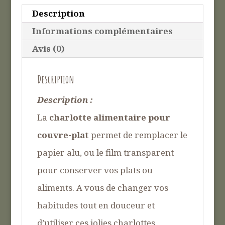
tissu
Description
enduit
Informations complémentaires
Avis (0)
Description
Description :
La
charlotte alimentaire pour
couvre-plat
permet de remplacer le
papier alu, ou le film transparent
pour conserver vos plats ou
aliments.
A vous de changer vos
habitudes tout en douceur et
d’utiliser ces jolies charlottes.